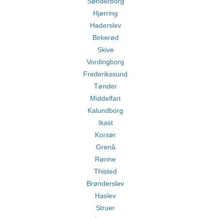
Sønderborg
Hjørring
Haderslev
Birkerød
Skive
Vordingborg
Frederikssund
Tønder
Middelfart
Kalundborg
Ikast
Korsør
Grenå
Rønne
Thisted
Brønderslev
Haslev
Struer