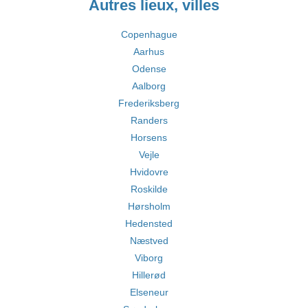
Autres lieux, villes
Copenhague
Aarhus
Odense
Aalborg
Frederiksberg
Randers
Horsens
Vejle
Hvidovre
Roskilde
Hørsholm
Hedensted
Næstved
Viborg
Hillerød
Elseneur