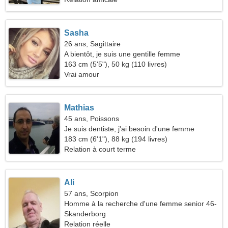
Sasha
26 ans, Sagittaire
A bientôt, je suis une gentille femme
163 cm (5'5"), 50 kg (110 livres)
Vrai amour
Mathias
45 ans, Poissons
Je suis dentiste, j'ai besoin d'une femme
charmante
183 cm (6'1"), 88 kg (194 livres)
Relation à court terme
Ali
57 ans, Scorpion
Homme à la recherche d'une femme senior 46-
54
Skanderborg
Relation réelle