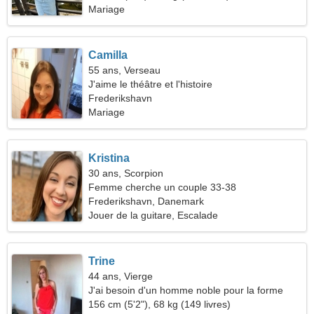
Mariage
Camilla
55 ans, Verseau
J'aime le théâtre et l'histoire
Frederikshavn
Mariage
Kristina
30 ans, Scorpion
Femme cherche un couple 33-38
Frederikshavn, Danemark
Jouer de la guitare, Escalade
Trine
44 ans, Vierge
J'ai besoin d'un homme noble pour la forme
physique
156 cm (5'2"), 68 kg (149 livres)