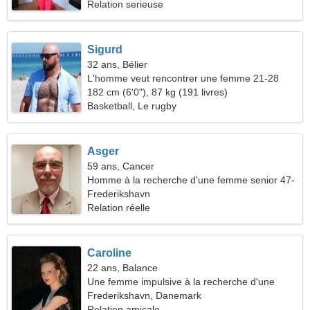
Relation serieuse
Sigurd
32 ans, Bélier
L'homme veut rencontrer une femme 21-28
182 cm (6'0"), 87 kg (191 livres)
Basketball, Le rugby
Asger
59 ans, Cancer
Homme à la recherche d'une femme senior 47-
55
Frederikshavn
Relation réelle
Caroline
22 ans, Balance
Une femme impulsive à la recherche d'une
relation durable
Frederikshavn, Danemark
Relation amicale