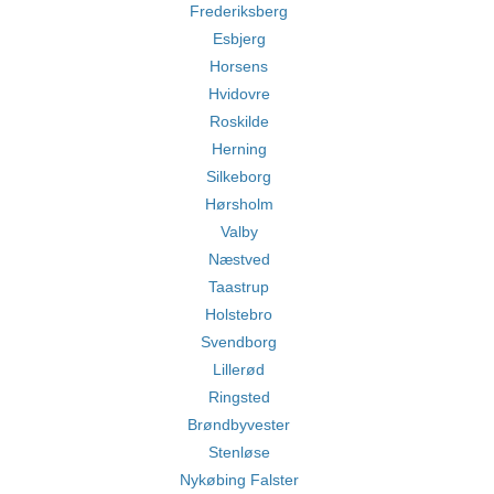
Frederiksberg
Esbjerg
Horsens
Hvidovre
Roskilde
Herning
Silkeborg
Hørsholm
Valby
Næstved
Taastrup
Holstebro
Svendborg
Lillerød
Ringsted
Brøndbyvester
Stenløse
Nykøbing Falster