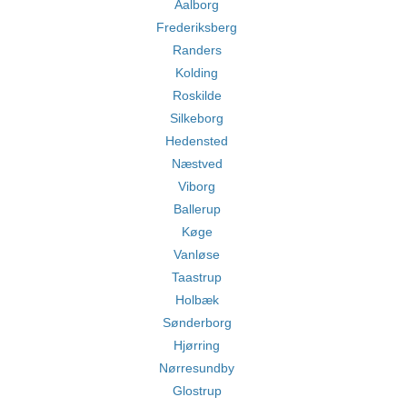
Aalborg
Frederiksberg
Randers
Kolding
Roskilde
Silkeborg
Hedensted
Næstved
Viborg
Ballerup
Køge
Vanløse
Taastrup
Holbæk
Sønderborg
Hjørring
Nørresundby
Glostrup