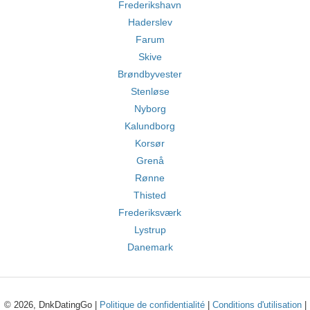
Frederikshavn
Haderslev
Farum
Skive
Brøndbyvester
Stenløse
Nyborg
Kalundborg
Korsør
Grenå
Rønne
Thisted
Frederiksværk
Lystrup
Danemark
© 2026, DnkDatingGo |
Politique de confidentialité
|
Conditions d'utilisation
|