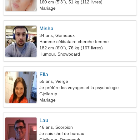
relation amoureuse
160 cm (5'3"), 51 kg (112 livres)
Mariage
Misha
34 ans, Gémeaux
Homme célibataire cherche femme
182 cm (6'0"), 76 kg (167 livres)
Humour, Snowboard
Ella
55 ans, Vierge
Je préfère les voyages et la psychologie
Gjellerup
Mariage
Lau
46 ans, Scorpion
Je suis chef de bureau
Gjellerup, Danemark